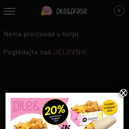
0
Toggle navigation
Nema proizvoda u korpi.
Pogledajte naš
JELOVNIK
.