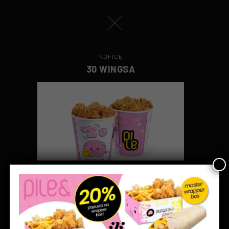
KOFICE
30 WINGSA
2050 rsd