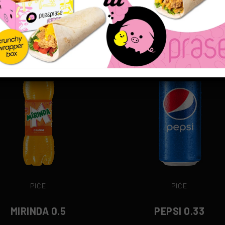
0.5 l
170 rsd
0.33 l
170 rsd
PIĆE
PIĆE
MIRINDA 0.5
PEPSI 0.33