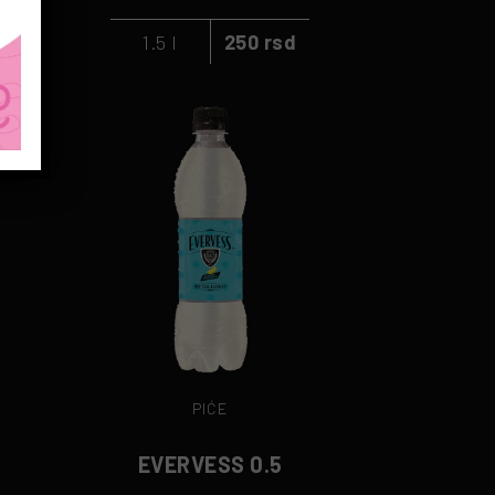
1.5 l
250 rsd
PIĆE
EVERVESS 0.5