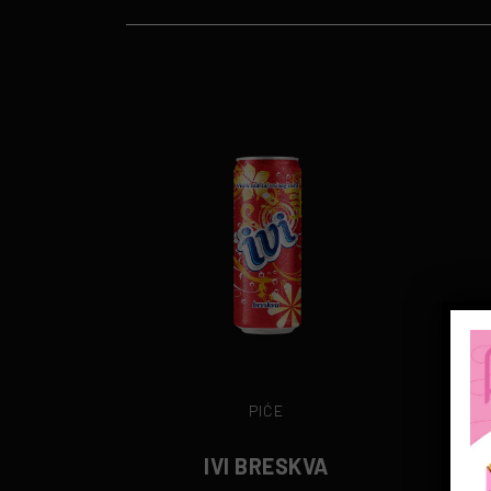
PIĆE
IVI BRESKVA