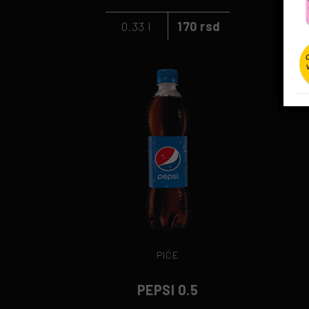
0.33 l
170 rsd
PIĆE
PEPSI 0.5