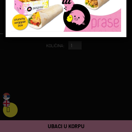
0.5 l
130 rsd
KOLIČINA:
UBACI U KORPU