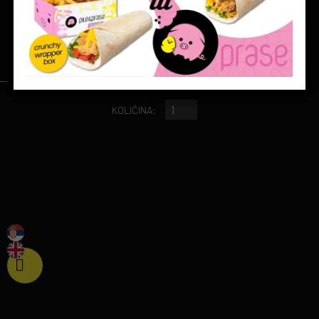
0.33 l
170 rsd
KOLIČINA: