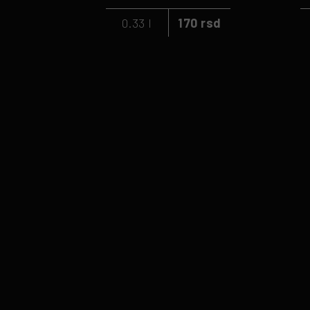
0.33 l
170 rsd