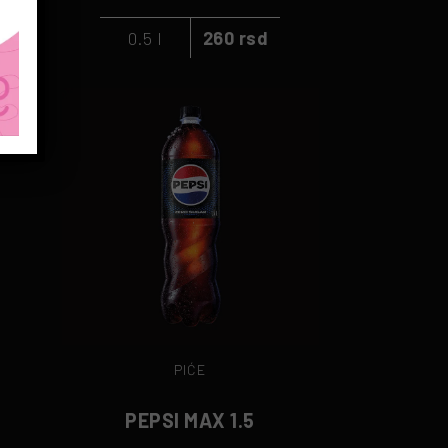
0.5 l
260 rsd
PIĆE
PEPSI MAX 1.5