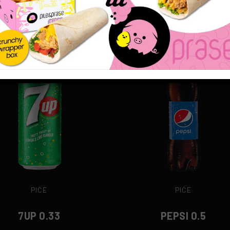
0.5 l
230 rsd
0.5 l
170 rsd
PIĆE
PIĆE
7UP 0.33
PEPSI 0.5