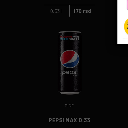
0.33 l
170 rsd
PIĆE
PEPSI MAX 0.33