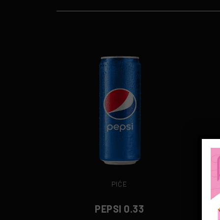
PIĆE
PEPSI 0.33