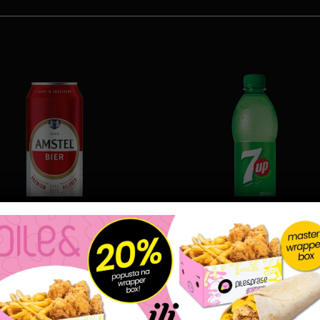
PIĆE
PIĆE
AMSTEL 0.5
7UP 0.5