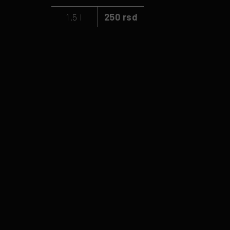
1.5 l
250 rsd